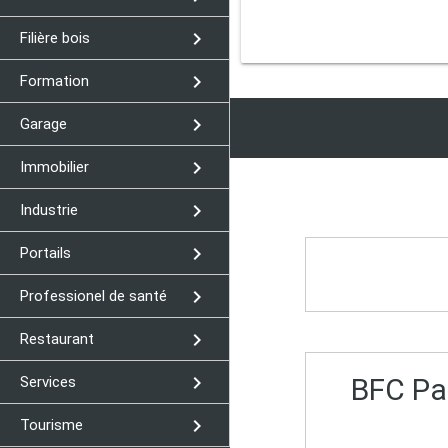
navigate_next
Filière bois
navigate_next
Formation
navigate_next
Garage
navigate_next
Immobilier
navigate_next
Industrie
navigate_next
Portails
navigate_next
Professionel de santé
navigate_next
Restaurant
navigate_next
BFC Par
Services
navigate_next
Tourisme