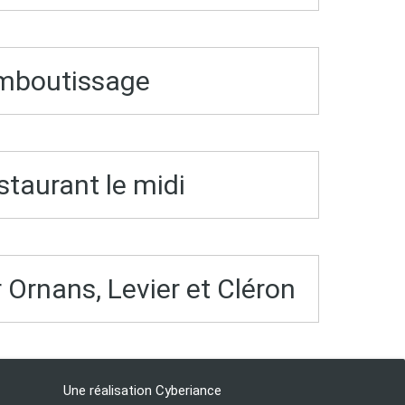
emboutissage
estaurant le midi
Ornans, Levier et Cléron
Une réalisation Cyberiance