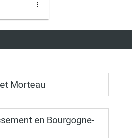
more_vert
r et Morteau
tissement en Bourgogne-