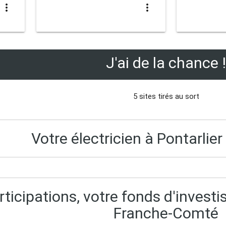
more_vert
more_vert
J'ai de la chance !
5 sites tirés au sort
Votre électricien à Pontarlie
ticipations, votre fonds d'inves
Franche-Comté