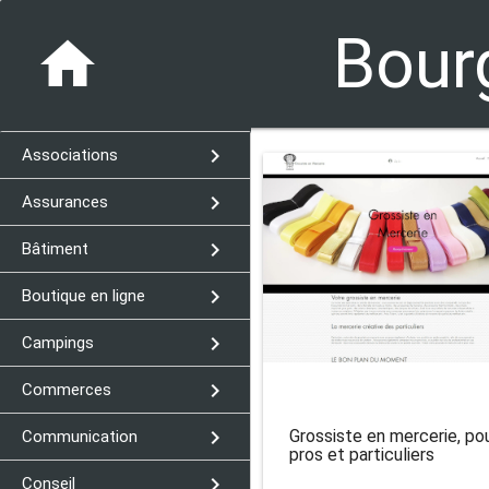
Bour
home
navigate_next
Associations
navigate_next
Assurances
navigate_next
Bâtiment
navigate_next
Boutique en ligne
navigate_next
Campings
navigate_next
Commerces
navigate_next
Grossiste en mercerie, po
Communication
pros et particuliers
navigate_next
Conseil