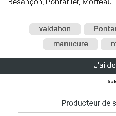
Besançon, Pontarlier, Morteau.
valdahon
Pontar
manucure
m
J'ai d
5 sit
Producteur de 