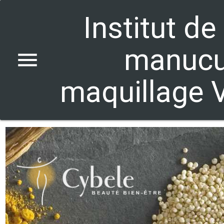
Institut 
manucu
menu
maquillage V