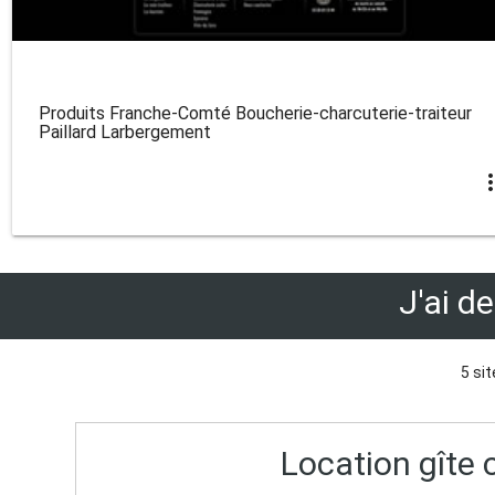
Produits Franche-Comté Boucherie-charcuterie-traiteur
Paillard Larbergement
more_v
J'ai d
5 sit
Location gîte