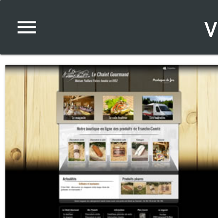
v
menu