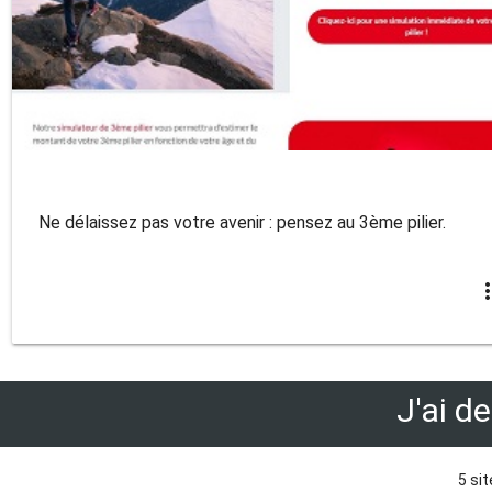
Ne délaissez pas votre avenir : pensez au 3ème pilier.
more_v
J'ai d
5 sit