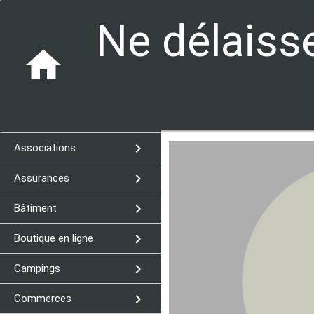
Ne délaisse
home
navigate_next
Associations
navigate_next
Assurances
navigate_next
Bâtiment
navigate_next
Boutique en ligne
navigate_next
Campings
navigate_next
Commerces