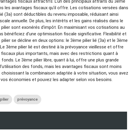
ntages fiscaux attractifs: L'un des principaux attraits du 3ème
ans les avantages fiscaux qu'il offre. Les cotisations versées dans
lié (3a) sont déductibles du revenu imposable, réduisant ainsi
scale annuelle. De plus, les intérêts et les gains réalisés dans le
pilier sont exonérés d'impôt. En maximisant vos cotisations au
us bénéficiez d'une optimisation fiscale significative. Flexibilité et
pilier se décline en deux options: le 3ème pilier lié (3a) et le 3ème
). Le 3ème pilier lié est destiné à la prévoyance vieillesse et offre
fiscaux plus importants, mais avec des restrictions quant à
es fonds. Le 3ème pilier libre, quant à lui, offre une plus grande
s l'utilisation des fonds, mais les avantages fiscaux sont moins
 choisissant la combinaison adaptée à votre situation, vous avez
r vos économies et pouvez les adapter selon vos besoins.
ilier
prévoyance