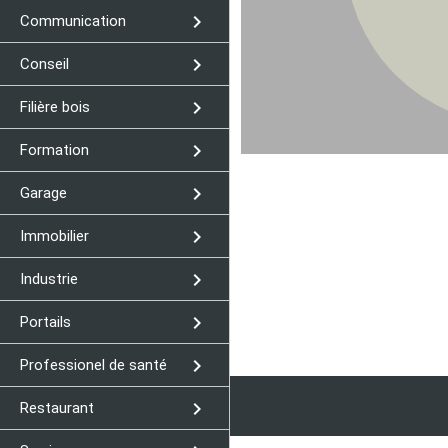
navigate_next
Communication
navigate_next
Conseil
navigate_next
Filière bois
navigate_next
Formation
navigate_next
Garage
navigate_next
Immobilier
navigate_next
Industrie
navigate_next
Portails
navigate_next
Professionel de santé
navigate_next
Restaurant