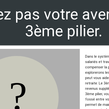
z pas votre aven
3ème pilier.
Dans le système
salariés et tra
compenser la p
explorerons le
peut vous aider
retraite: Le 3è
revenus supplé
3ème pilier, v
fossé entre vo
permet de main