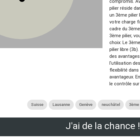
compromis. Ava
pilier réside d
un 3ème pilier 
votre charge fi
cadre du 3ème 
3ème pilier, vo
choix: Le 3ème 
pilier libre (3b
des avantages 
l'utilisation d
flexibilité dan
avantageux. En
le contrôle su
Suisse
Lausanne
Genève
neuchâtel
3ème p
J'ai de la chance !