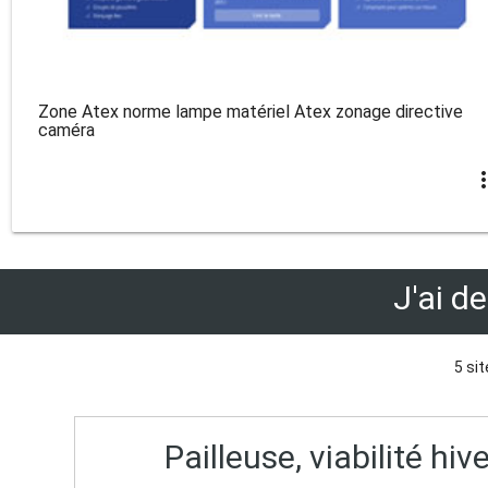
Zone Atex norme lampe matériel Atex zonage directive
caméra
more_v
J'ai d
5 sit
Pailleuse, viabilité hi