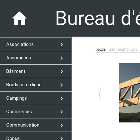
Bureau d'
home
navigate_next
Associations
navigate_next
Assurances
navigate_next
Bâtiment
navigate_next
Boutique en ligne
navigate_next
Campings
navigate_next
Commerces
navigate_next
Communication
navigate_next
Conseil