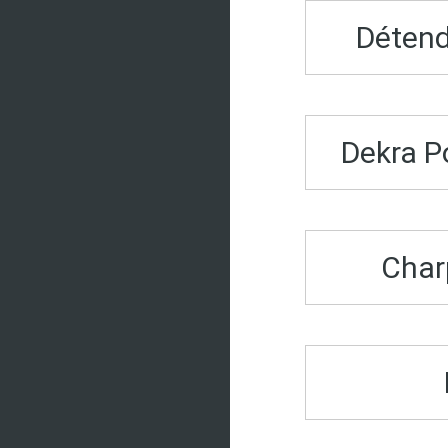
Détend
Dekra P
Char