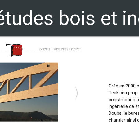
études bois et in
Créé en 2000 p
Teckicéa propo
construction b
ingénierie de s
Doubs, le bure
chantier ainsi