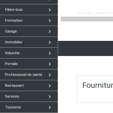
navigate_next
Filière bois
navigate_next
Formation
navigate_next
Garage
navigate_next
Immobilier
navigate_next
Industrie
navigate_next
Portails
navigate_next
Professionel de santé
Fournitur
navigate_next
Restaurant
navigate_next
Services
navigate_next
Tourisme