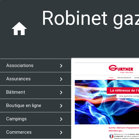
Robinet ga
home
navigate_next
Associations
navigate_next
Assurances
navigate_next
Bâtiment
navigate_next
Boutique en ligne
navigate_next
Campings
navigate_next
Commerces