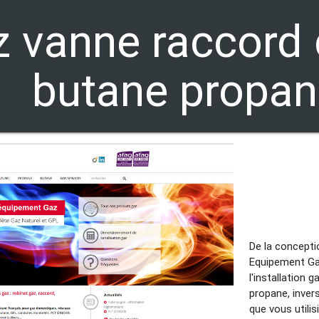
z vanne raccord
butane propan
De la conceptio
Equipement Gaz
l'installation
propane, inver
que vous utili