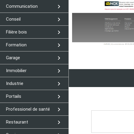
navigate_next
Communication
navigate_next
Conseil
navigate_next
Filière bois
navigate_next
Formation
navigate_next
Garage
navigate_next
Immobilier
navigate_next
Industrie
navigate_next
Portails
navigate_next
Professionel de santé
navigate_next
Restaurant